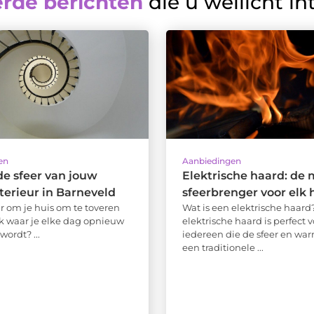
erde berichten
die u wellicht in
en
Aanbiedingen
e sfeer van jouw
Elektrische haard: de
erieur in Barneveld
sfeerbrenger voor elk 
ar om je huis om te toveren
Wat is een elektrische haard
ek waar je elke dag opnieuw
elektrische haard is perfect v
wordt? ...
iedereen die de sfeer en wa
een traditionele ...