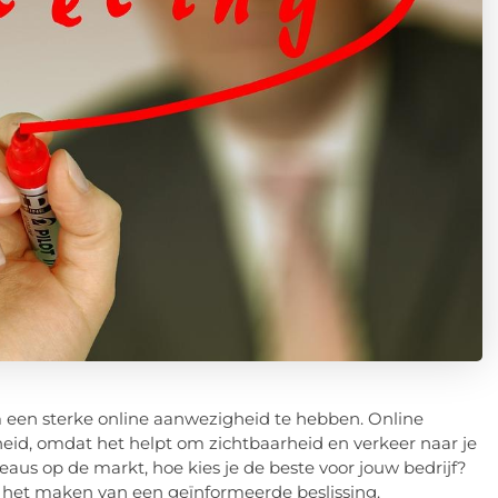
 om een sterke online aanwezigheid te hebben. Online
eid, omdat het helpt om zichtbaarheid en verkeer naar je
aus op de markt, hoe kies je de beste voor jouw bedrijf?
ij het maken van een geïnformeerde beslissing.