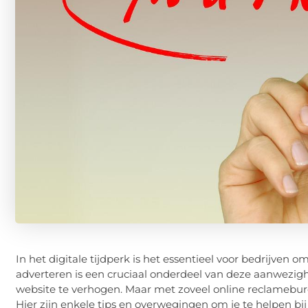
In het digitale tijdperk is het essentieel voor bedrijven
adverteren is een cruciaal onderdeel van deze aanwezigh
website te verhogen. Maar met zoveel online reclamebure
Hier zijn enkele tips en overwegingen om je te helpen b