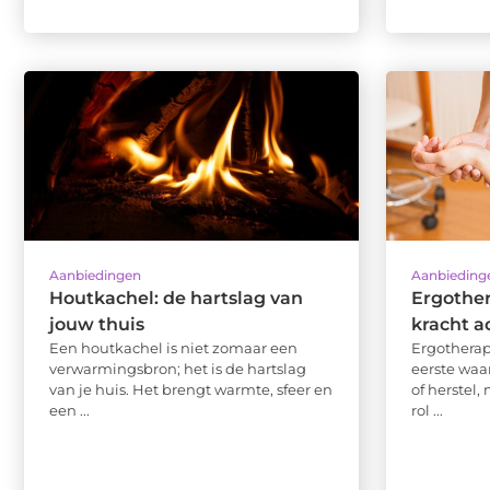
Aanbiedingen
Aanbieding
Houtkachel: de hartslag van
Ergother
jouw thuis
kracht a
Een houtkachel is niet zomaar een
Ergotherap
verwarmingsbron; het is de hartslag
eerste waar
van je huis. Het brengt warmte, sfeer en
of herstel,
een ...
rol ...