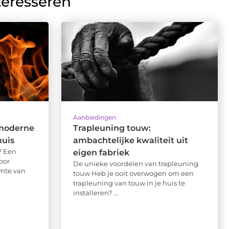
teresseren
Aanbiedingen
 moderne
Trapleuning touw:
huis
ambachtelijke kwaliteit uit
? Een
eigen fabriek
oor
De unieke voordelen van trapleuning
rmte van
touw Heb je ooit overwogen om een
trapleuning van touw in je huis te
installeren? ...