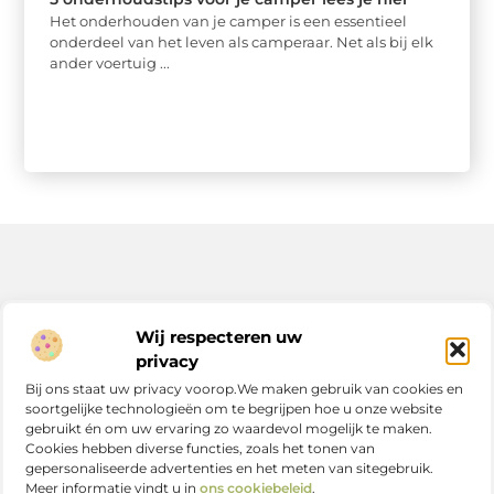
Het onderhouden van je camper is een essentieel
onderdeel van het leven als camperaar. Net als bij elk
ander voertuig ...
Bericht categorie
Wij respecteren uw
privacy
Bij ons staat uw privacy voorop.We maken gebruik van cookies en
soortgelijke technologieën om te begrijpen hoe u onze website
Onze informatie
gebruikt én om uw ervaring zo waardevol mogelijk te maken.
Cookies hebben diverse functies, zoals het tonen van
Nederlandse linkbuilding: zo versterk jij je online positie in Nederland
gepersonaliseerde advertenties en het meten van sitegebruik.
Meer informatie vindt u in
ons cookiebeleid
.