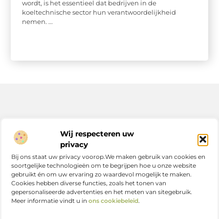
wordt, is het essentieel dat bedrijven in de
koeltechnische sector hun verantwoordelijkheid
nemen. ...
Bericht categorie
Wij respecteren uw
privacy
Bij ons staat uw privacy voorop.We maken gebruik van cookies en
soortgelijke technologieën om te begrijpen hoe u onze website
Onze informatie
gebruikt én om uw ervaring zo waardevol mogelijk te maken.
Cookies hebben diverse functies, zoals het tonen van
Nederlandse linkbuilding: zo versterk jij je online positie in Nederland
gepersonaliseerde advertenties en het meten van sitegebruik.
Meer informatie vindt u in
ons cookiebeleid
.