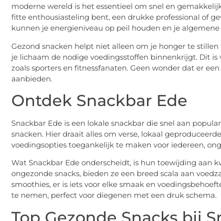
moderne wereld is het essentieel om snel en gemakkelij
fitte enthousiasteling bent, een drukke professional of
kunnen je energieniveau op peil houden en je algemene 
Gezond snacken helpt niet alleen om je honger te stillen
je lichaam de nodige voedingsstoffen binnenkrijgt. Dit is 
zoals sporters en fitnessfanaten. Geen wonder dat er ee
aanbieden.
Ontdek Snackbar Ede
Snackbar Ede is een lokale snackbar die snel aan popul
snacken. Hier draait alles om verse, lokaal geproduceer
voedingsopties toegankelijk te maken voor iedereen, onge
Wat Snackbar Ede onderscheidt, is hun toewijding aan kwa
ongezonde snacks, bieden ze een breed scala aan voedza
smoothies, er is iets voor elke smaak en voedingsbehoefte
te nemen, perfect voor diegenen met een druk schema.
Top Gezonde Snacks bij 