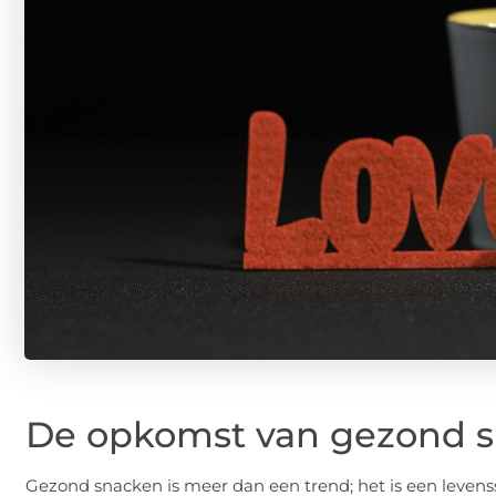
De opkomst van gezond s
Gezond snacken is meer dan een trend; het is een levenss