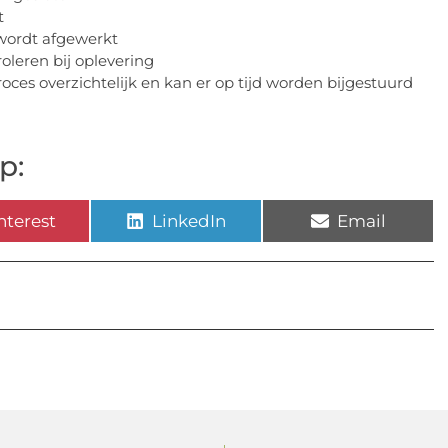
t
f wordt afgewerkt
leren bij oplevering
ces overzichtelijk en kan er op tijd worden bijgestuurd
p:
nterest
LinkedIn
Email