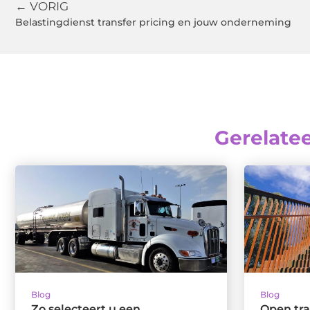
← VORIG
Belastingdienst transfer pricing en jouw onderneming
Gerelate
Blog
Blog
Zo selecteert u een
Open tr