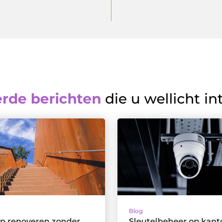
erde berichten
die u wellicht in
Blog
ap renoveren zonder
Sleutelbeheer op kanto