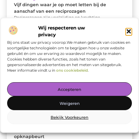
Vijf dingen waar je op moet letten bij de
aanschaf van een reciprozagen
Reciprozagen zijn veelzijdige en krachtige
gereedschappen die onmisbaar zijn voor zowel
Wij respecteren uw
vakmensen als serieuze doe-het-zelvers. Of je nu
privacy
bezig bent ...
Bij ons staat uw privacy voorop.We maken gebruik van cookies en
soortgelijke technologieën om te begrijpen hoe u onze website
gebruikt én om uw ervaring zo waardevol mogelijk te maken.
Cookies hebben diverse functies, zoals het tonen van
gepersonaliseerde advertenties en het meten van sitegebruik.
Meer informatie vindt u in
ons cookiebeleid
.
Accepteren
Weigeren
Bekijk Voorkeuren
Aanbiedingen
Signalen dat je tuin behoefte heeft aan een
opknapbeurt