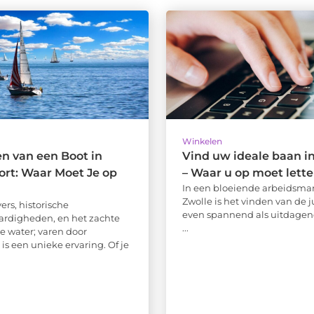
Winkelen
n van een Boot in
Vind uw ideale baan i
rt: Waar Moet Je op
– Waar u op moet lett
In een bloeiende arbeidsmar
Zwolle is het vinden van de j
ers, historische
even spannend als uitdagend
rdigheden, en het zachte
...
 water; varen door
is een unieke ervaring. Of je