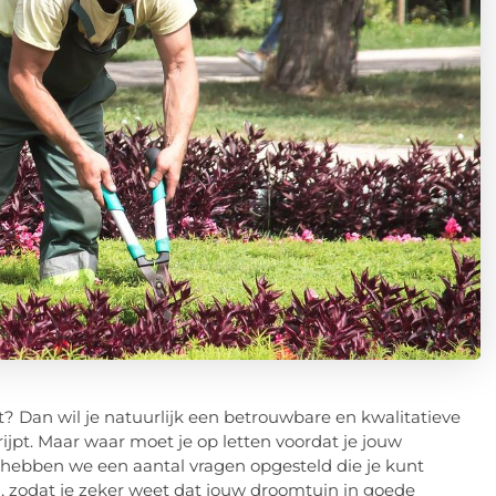
t? Dan wil je natuurlijk een betrouwbare en kwalitatieve
jpt. Maar waar moet je op letten voordat je jouw
 hebben we een aantal vragen opgesteld die je kunt
an, zodat je zeker weet dat jouw droomtuin in goede