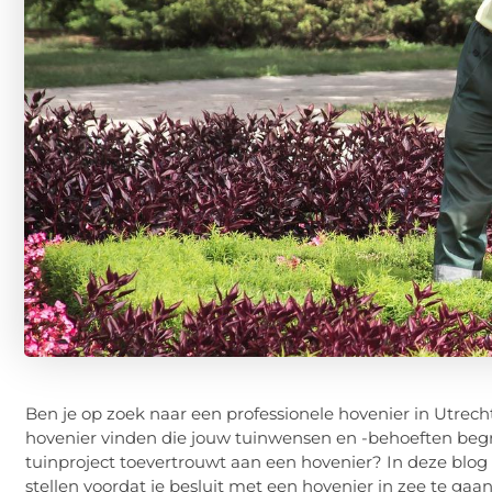
Ben je op zoek naar een professionele hovenier in Utrech
hovenier vinden die jouw tuinwensen en -behoeften begri
tuinproject toevertrouwt aan een hovenier? In deze blog
stellen voordat je besluit met een hovenier in zee te ga