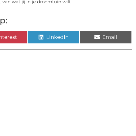
an wat jij in je droomtuin wilt.
p:
nterest
LinkedIn
Email