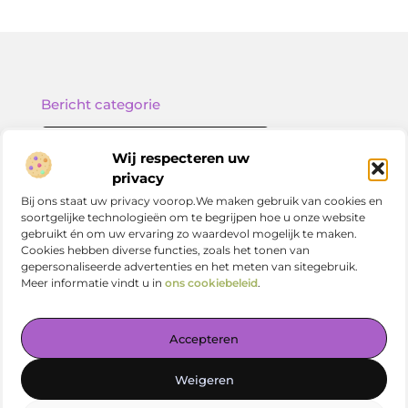
Bericht categorie
Wij respecteren uw
privacy
Onze informatie
Bij ons staat uw privacy voorop.We maken gebruik van cookies en
soortgelijke technologieën om te begrijpen hoe u onze website
Nederlandse linkbuilding: zo versterk jij je online positie in Nederland
gebruikt én om uw ervaring zo waardevol mogelijk te maken.
Cookies hebben diverse functies, zoals het tonen van
gepersonaliseerde advertenties en het meten van sitegebruik.
Meer informatie vindt u in
ons cookiebeleid
.
Jouw centrale plek voor kennis en inspiratie
Accepteren
— Verdiep je in prikkelende artikelen, slimme tips en
verrassende inzichten. Alles overzichtelijk bij elkaar. Begin
Weigeren
vandaag met ontdekken op vetlog.nl!