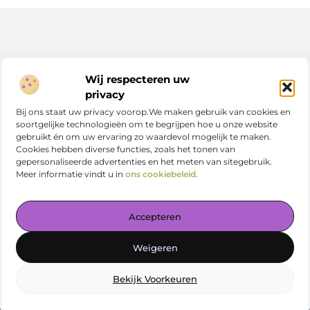
Bericht categorie
Wij respecteren uw
privacy
Bij ons staat uw privacy voorop.We maken gebruik van cookies en
soortgelijke technologieën om te begrijpen hoe u onze website
Onze informatie
gebruikt én om uw ervaring zo waardevol mogelijk te maken.
Cookies hebben diverse functies, zoals het tonen van
Nederlandse linkbuilding: zo versterk jij je online positie in Nederland
gepersonaliseerde advertenties en het meten van sitegebruik.
Meer informatie vindt u in
ons cookiebeleid
.
Accepteren
Jouw centrale plek voor kennis en inspiratie
Weigeren
— Verdiep je in prikkelende artikelen, slimme tips en
verrassende inzichten. Alles overzichtelijk bij elkaar. Begin
vandaag met ontdekken op vetlog.nl!
Bekijk Voorkeuren