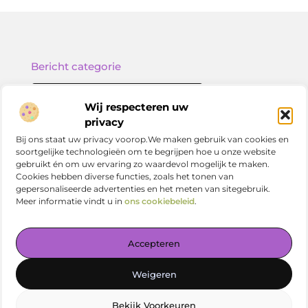
Bericht categorie
Wij respecteren uw
privacy
Onze informatie
Bij ons staat uw privacy voorop.We maken gebruik van cookies en
soortgelijke technologieën om te begrijpen hoe u onze website
Nederlandse linkbuilding: zo versterk jij je online positie in Nederland
gebruikt én om uw ervaring zo waardevol mogelijk te maken.
Cookies hebben diverse functies, zoals het tonen van
gepersonaliseerde advertenties en het meten van sitegebruik.
Meer informatie vindt u in
ons cookiebeleid
.
Jouw centrale plek voor kennis en inspiratie
Accepteren
— Verdiep je in prikkelende artikelen, slimme tips en
verrassende inzichten. Alles overzichtelijk bij elkaar. Begin
Weigeren
vandaag met ontdekken op vetlog.nl!
Bekijk Voorkeuren