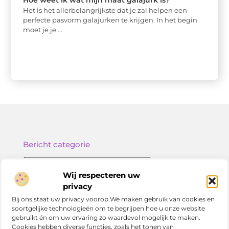
Hoe weet ik wat mijn maat galajurk is?
Het is het allerbelangrijkste dat je zal helpen een
perfecte pasvorm galajurken te krijgen. In het begin
moet je je ...
Bericht categorie
Wij respecteren uw
privacy
Onze informatie
Bij ons staat uw privacy voorop.We maken gebruik van cookies en
soortgelijke technologieën om te begrijpen hoe u onze website
Nederlandse linkbuilding: zo versterk jij je online positie in Nederland
gebruikt én om uw ervaring zo waardevol mogelijk te maken.
Cookies hebben diverse functies, zoals het tonen van