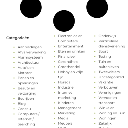
Electronica en
Onderwijs
Categorieën
Computers
Particuliere
Entertainment
dienstverlening
Aanbiedingen
Eten en drinken
Sport
Afvalverwerking
Financieel
Testing
Alarmsysteem
Gezondheid
Tuin en
Architectuur
Groothandel
buitenleven
Auto's en
Hobby en vrije
Tweewielers
Motoren
tijd
Uncategorized
Banen en
Horeca
Vakantie
opleidingen
Industrie
Verbouwen
Beauty en
Internet
Verenigingen
verzorging
marketing
Vervoer en
Bedrijven
Kinderen
transport
Blog
Management
Winkelen
Cadeau
Marketing
Woning en Tuin
Computers /
Media
Woningen
Internet /
Meubels
Zakelijk
Searching