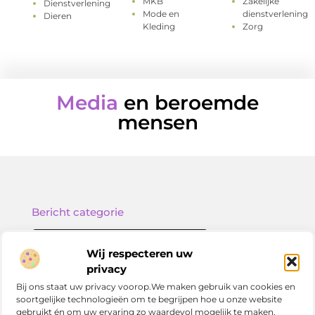
MKB
Zakelijke
Dienstverlening
Mode en
dienstverlening
Dieren
Kleding
Zorg
Media
en beroemde
mensen
Bericht categorie
Wij respecteren uw
privacy
Onze informatie
Bij ons staat uw privacy voorop.We maken gebruik van cookies en
soortgelijke technologieën om te begrijpen hoe u onze website
Nederlandse linkbuilding: zo versterk jij je online positie in Nederland
gebruikt én om uw ervaring zo waardevol mogelijk te maken.