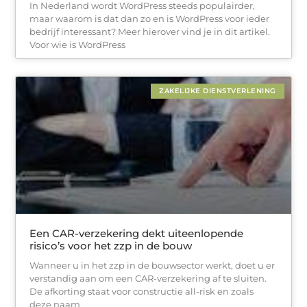
In Nederland wordt WordPress steeds populairder,
maar waarom is dat dan zo en is WordPress voor ieder
bedrijf interessant? Meer hierover vind je in dit artikel.
Voor wie is WordPress
ZAKELIJKE DIENSTVERLENING
Een CAR-verzekering dekt uiteenlopende
risico’s voor het zzp in de bouw
Wanneer u in het zzp in de bouwsector werkt, doet u er
verstandig aan om een CAR-verzekering af te sluiten.
De afkorting staat voor constructie all-risk en zoals
deze naam