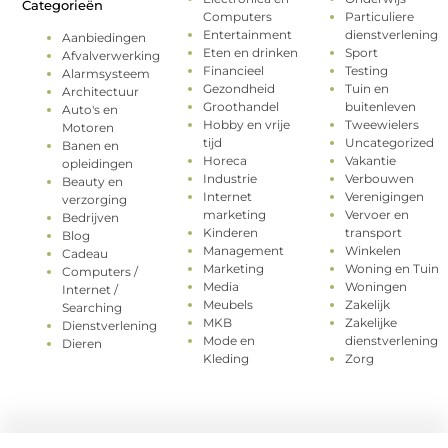
Categorieën
Computers
Particuliere
Entertainment
dienstverlening
Aanbiedingen
Eten en drinken
Sport
Afvalverwerking
Financieel
Testing
Alarmsysteem
Gezondheid
Tuin en
Architectuur
Groothandel
buitenleven
Auto's en
Hobby en vrije
Tweewielers
Motoren
tijd
Uncategorized
Banen en
Horeca
Vakantie
opleidingen
Industrie
Verbouwen
Beauty en
Internet
Verenigingen
verzorging
marketing
Vervoer en
Bedrijven
Kinderen
transport
Blog
Management
Winkelen
Cadeau
Marketing
Woning en Tuin
Computers /
Media
Woningen
Internet /
Meubels
Zakelijk
Searching
MKB
Zakelijke
Dienstverlening
Mode en
dienstverlening
Dieren
Kleding
Zorg