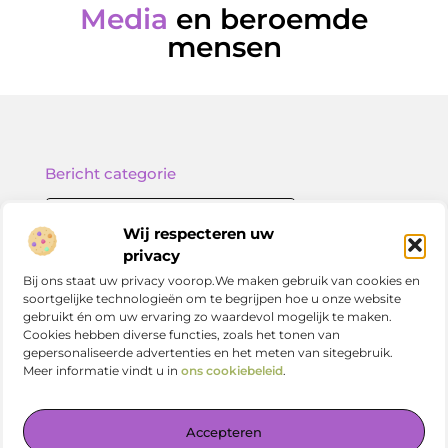
Media
en beroemde
mensen
Bericht categorie
Wij respecteren uw
privacy
Onze informatie
Bij ons staat uw privacy voorop.We maken gebruik van cookies en
soortgelijke technologieën om te begrijpen hoe u onze website
Nederlandse linkbuilding: zo versterk jij je online positie in Nederland
gebruikt én om uw ervaring zo waardevol mogelijk te maken.
Cookies hebben diverse functies, zoals het tonen van
gepersonaliseerde advertenties en het meten van sitegebruik.
Meer informatie vindt u in
ons cookiebeleid
.
Jouw centrale plek voor kennis en inspiratie
Accepteren
— Verdiep je in prikkelende artikelen, slimme tips en