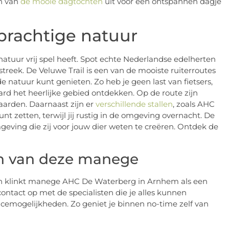
n van
de mooie dagtochten
uit voor een ontspannen dagje
 prachtige natuur
tuur vrij spel heeft. Spot echte Nederlandse edelherten
streek. De Veluwe Trail is een van de mooiste ruiterroutes
e natuur kunt genieten. Zo heb je geen last van fietsers,
rd het heerlijke gebied ontdekken. Op de route zijn
paarden. Daarnaast zijn er
verschillende stallen
, zoals AHC
nt zetten, terwijl jij rustig in de omgeving overnacht. De
ving die zij voor jouw dier weten te creëren. Ontdek de
en van deze manege
en klinkt manege AHC De Waterberg in Arnhem als een
ntact op met de specialisten die je alles kunnen
vicemogelijkheden. Zo geniet je binnen no-time zelf van