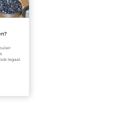
en?
pulair
s
ook legaal.