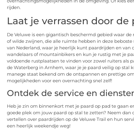
overnachtingsmogelijkheden in de omgeving. Of kies ee
rijden.
Laat je verrassen door de
De Veluwe is een gigantisch beschermd gebied waar de na
of wilde zwijnen, die alle ruimte hebben in deze beboste 
van Nederland, waar je heerlijk kunt paardrijden en van d
wandelaars of mountainbikers en kun je rustig met je paa
voldoende rustplaatsen te vinden voor zowel ruiters als 
de Waterberg in Arnhem, waar je je paard veilig op stal ku
manege staat bekend om de ontspannen en prettige omge
mogelijkheden voor een overnachting snel zelf!
Ontdek de service en dienst
Heb je zin om binnenkort met je paard op pad te gaan 
goede plek om jouw paard op stal te zetten? Neem dan co
vertellen over paardrijden op de Veluwe Trail en hun ser
een heerlijk weekendje weg!