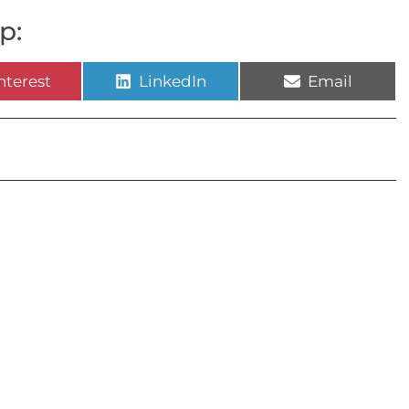
p:
nterest
LinkedIn
Email