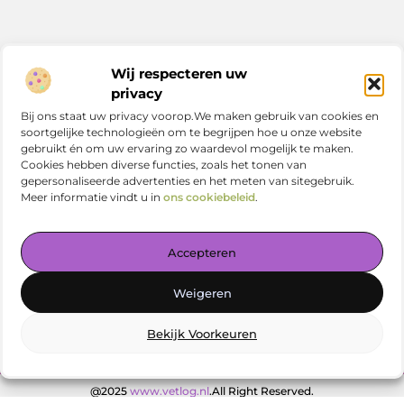
Bericht categorie
Wij respecteren uw
privacy
Bij ons staat uw privacy voorop.We maken gebruik van cookies en
soortgelijke technologieën om te begrijpen hoe u onze website
Onze informatie
gebruikt én om uw ervaring zo waardevol mogelijk te maken.
Cookies hebben diverse functies, zoals het tonen van
Nederlandse linkbuilding: zo versterk jij je online positie in Nederland
gepersonaliseerde advertenties en het meten van sitegebruik.
Meer informatie vindt u in
ons cookiebeleid
.
Accepteren
Jouw centrale plek voor kennis en inspiratie
Weigeren
— Verdiep je in prikkelende artikelen, slimme tips en
verrassende inzichten. Alles overzichtelijk bij elkaar. Begin
vandaag met ontdekken op vetlog.nl!
Bekijk Voorkeuren
@2025
www.vetlog.nl
.All Right Reserved.