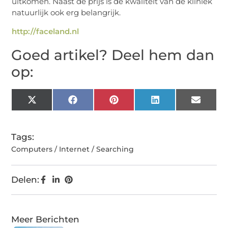
uitkomen. Naast de prijs is de kwaliteit van de kliniek
natuurlijk ook erg belangrijk.
http://faceland.nl
Goed artikel? Deel hem dan
op:
X
Facebook
Pinterest
LinkedIn
Email
(Twitter)
Tags:
Computers / Internet / Searching
Delen:
Meer Berichten