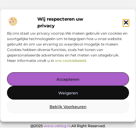
Bericht categorie
Wij respecteren uw
privacy
Bij ons staat uw privacy voorop.We maken gebruik van cookies en
soortgelijke technologieën om te begrijpen hoe u onze website
Onze informatie
gebruikt én om uw ervaring zo waardevol mogelijk te maken.
Cookies hebben diverse functies, zoals het tonen van
Nederlandse linkbuilding: zo versterk jij je online positie in Nederland
gepersonaliseerde advertenties en het meten van sitegebruik.
Meer informatie vindt u in
ons cookiebeleid
.
Accepteren
Jouw centrale plek voor kennis en inspiratie
Weigeren
— Verdiep je in prikkelende artikelen, slimme tips en
verrassende inzichten. Alles overzichtelijk bij elkaar. Begin
vandaag met ontdekken op vetlog.nl!
Bekijk Voorkeuren
@2025
www.vetlog.nl
.All Right Reserved.