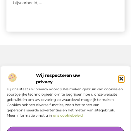
bijvoorbeeld, ...
Bericht categorie
Wij respecteren uw
privacy
Bij ons staat uw privacy voorop.We maken gebruik van cookies en
soortgelijke technologieën om te begrijpen hoe u onze website
Onze informatie
gebruikt én om uw ervaring zo waardevol mogelijk te maken.
Cookies hebben diverse functies, zoals het tonen van
Nederlandse linkbuilding: zo versterk jij je online positie in Nederland
gepersonaliseerde advertenties en het meten van sitegebruik.
Meer informatie vindt u in
ons cookiebeleid
.