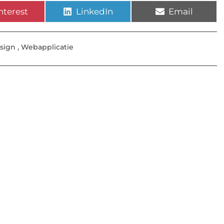
nterest
LinkedIn
Email
esign
,
Webapplicatie