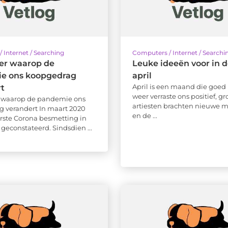
 Internet / Searching
Computers / Internet / Searchi
er waarop de
Leuke ideeën voor in 
e ons koopgedrag
april
April is een maand die goed
rt
weer verraste ons positief, gr
 waarop de pandemie ons
artiesten brachten nieuwe m
 verandert In maart 2020
en de ...
rste Corona besmetting in
geconstateerd. Sindsdien ...